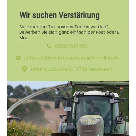
Wir suchen Verstärkung
Sie möchten Teil unseres Teams werden?
Bewerben Sie sich ganz einfach per Post oder E-
Mail.
05503 915450
schmidt.lohnunternehmen@t-online.de
Brinkfeldstraße 1a, 37181 Hevensen